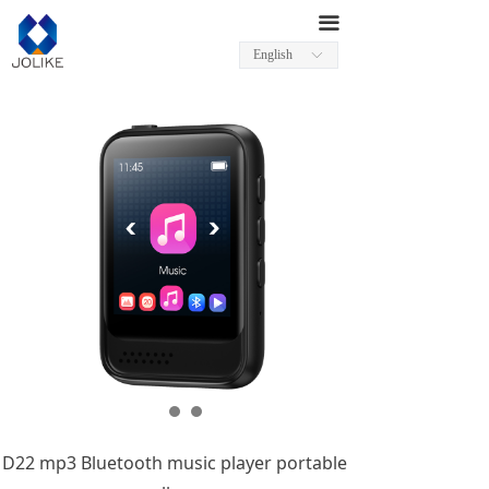
끀
English
ꀅ
D22 mp3 Bluetooth music player portable